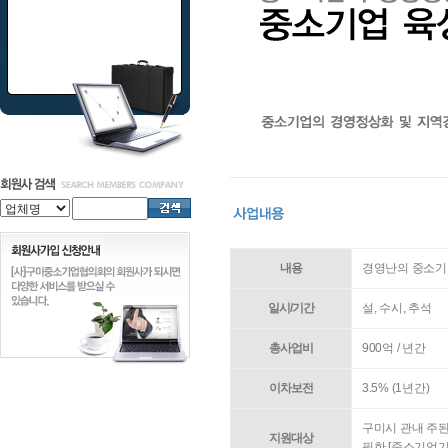
내용
경영난의 중소기
일시/기간
설, 수시, 추석
총사업비
900억 / 년간
이차보전
3.5% (1년간)
구미시 관내 주
지원대상
필한 [중소기업