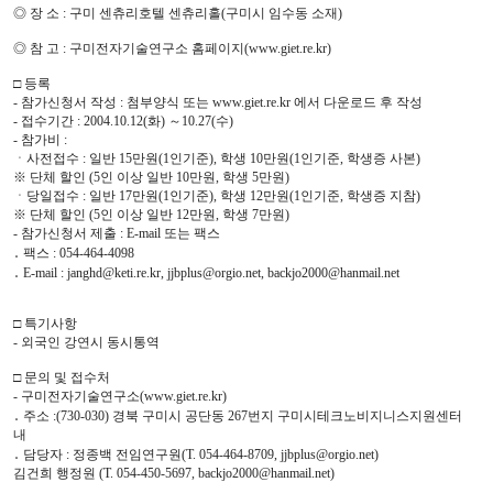
◎ 장 소 : 구미 센츄리호텔 센츄리홀(구미시 임수동 소재)
◎ 참 고 : 구미전자기술연구소 홈페이지(www.giet.re.kr)
□ 등록
- 참가신청서 작성 : 첨부양식 또는 www.giet.re.kr 에서 다운로드 후 작성
- 접수기간 : 2004.10.12(화) ～10.27(수)
- 참가비 :
ㆍ사전접수 : 일반 15만원(1인기준), 학생 10만원(1인기준, 학생증 사본)
※ 단체 할인 (5인 이상 일반 10만원, 학생 5만원)
ㆍ당일접수 : 일반 17만원(1인기준), 학생 12만원(1인기준, 학생증 지참)
※ 단체 할인 (5인 이상 일반 12만원, 학생 7만원)
- 참가신청서 제출 : E-mail 또는 팩스
․ 팩스 : 054-464-4098
․ E-mail : janghd@keti.re.kr, jjbplus@orgio.net, backjo2000@hanmail.net
□ 특기사항
- 외국인 강연시 동시통역
□ 문의 및 접수처
- 구미전자기술연구소(www.giet.re.kr)
․ 주소 :(730-030) 경북 구미시 공단동 267번지 구미시테크노비지니스지원센터
내
․ 담당자 : 정종백 전임연구원(T. 054-464-8709, jjbplus@orgio.net)
김건희 행정원 (T. 054-450-5697, backjo2000@hanmail.net)