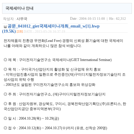
국제세미나 안내
Date :
작성자 :
사무국
2004-10-15 11:00 | Hit : 62,312
공문_041012_giet국제세미나개최_email_w[1].hwp
(19.5K)
[19]
DATE : 2015-05-26 16:37:19
전자제품의 친환경 무연화(Lead Free) 경향의 신뢰성 新기술에 대한 국제세미
나를 아래와 같이 개최하오니 많은 참석 바랍니다.
◎ 제 목 : 구미전자기술연구소 국제세미나(GIET International Seminar)
◎ 목 적 : - 구미국가산업단지의 활성화 및 신규업체 유치 홍보
- 지역산업진흥사업의 일환으로 추진중인(재)구미디지털전자정보기술단지 조
성사업의 위탁 수행
- 2003년도 설립된 구미전자기술연구소의 홍보와 위상강화
◎ 주 최 : 구미전자기술연구소, (재)구미디지털전자정보기술단지
◎ 후 원 : 산업자원부, 경상북도, 구미시, 경북전략산업기획단,(주)프론티스, 한
국산업단지공단 중부지역본부(구미)
◎ 일 시 : 2004.10.28(목) ~ 10.29(금)
◎ 접 수 : 2004.10.12(화) ~ 2004.10.27(수)까지 (유료, 선착순 200명)