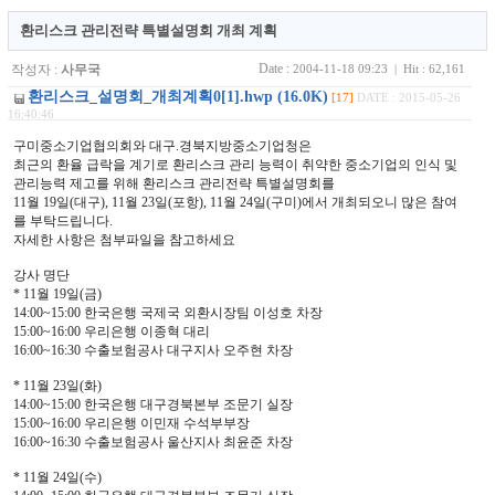
환리스크 관리전략 특별설명회 개최 계획
Date :
작성자 :
사무국
2004-11-18 09:23 | Hit : 62,161
환리스크_설명회_개최계획0[1].hwp (16.0K)
[17]
DATE : 2015-05-26
16:40:46
구미중소기업협의회와 대구.경북지방중소기업청은
최근의 환율 급락을 계기로 환리스크 관리 능력이 취약한 중소기업의 인식 및
관리능력 제고를 위해 환리스크 관리전략 특별설명회를
11월 19일(대구), 11월 23일(포항), 11월 24일(구미)에서 개최되오니 많은 참여
를 부탁드립니다.
자세한 사항은 첨부파일을 참고하세요
강사 명단
* 11월 19일(금)
14:00~15:00 한국은행 국제국 외환시장팀 이성호 차장
15:00~16:00 우리은행 이종혁 대리
16:00~16:30 수출보험공사 대구지사 오주현 차장
* 11월 23일(화)
14:00~15:00 한국은행 대구경북본부 조문기 실장
15:00~16:00 우리은행 이민재 수석부부장
16:00~16:30 수출보험공사 울산지사 최윤준 차장
* 11월 24일(수)