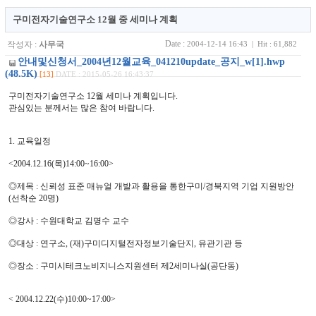
구미전자기술연구소 12월 중 세미나 계획
Date :
작성자 :
사무국
2004-12-14 16:43 | Hit : 61,882
안내및신청서_2004년12월교육_041210update_공지_w[1].hwp
(48.5K)
[13]
DATE : 2015-05-26 16:43:37
구미전자기술연구소 12월 세미나 계획입니다.
관심있는 분께서는 많은 참여 바랍니다.
1. 교육일정
<2004.12.16(목)14:00~16:00>
◎제목 : 신뢰성 표준 매뉴얼 개발과 활용을 통한구미/경북지역 기업 지원방안
(선착순 20명)
◎강사 : 수원대학교 김명수 교수
◎대상 : 연구소, (재)구미디지털전자정보기술단지, 유관기관 등
◎장소 : 구미시테크노비지니스지원센터 제2세미나실(공단동)
< 2004.12.22(수)10:00~17:00>