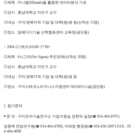
◎제목 : 미니탭(Minitab)을 활용한 데이터분석 기초
◎강사 : 충남대학교 이민구 교수
◎대상 : 구미/경북지역 기업 및 대학(원)생 등(선착순 15명)
◎장소 : 임베디디기술 산학협동센터 교육장(공단동)
< 2004.12.29(수)10:00~17:00>
◎제목 : 6시그마(Six Sigma) 추진전략(선착순 20명)
◎강사 : 충남대학교 이민구 교수
◎대상 : 구미/경북지역 기업 및 대학(원)생 등
◎장소 : 구미시테크노비지니스지원센터 제2세미나실(공단동)
2. 참가문의
￭ 문 의 : 구미전자기술연구소 기업지원실 장현덕 실장(☎ 054-464-8707)
정종백 전임연구원(☎ 054-464-8709), 이애영 행정원(☎ 054-450-5697) FAX : 05
4-464-4098