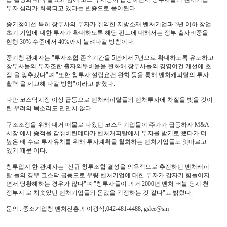
투자 심리가 회복되고 있다는 반증으로 풀이된다.
중기청에선 특히 창투사의 투자가 취약한 지방소재 벤처기업과 3년 이하 창업
초기 기업에 대한 투자가 확대하도록 해당 펀드에 대해서는 정부 출자비중을
현행 30% 수준에서 40%까지 늘려나갈 방침이다.
중기청 관계자는 "투자조합 존속기간을 5년에서 7년으로 확대하도록 유도하고
창투사들의 투자조합 출자의무비율을 완화해 창투사들의 경영여건 개선에 초
점 을 맞추겠다"며 "또한 창투사 설립요건 완화 등을 통해 벤처캐피탈의 투자
활력 을 제고해 나갈 방침"이라고 밝혔다.
다만 코스닥시장 이상 급등으로 벤처캐피탈들의 벤처투자에 차질을 빚을 것이
란 우려의 목소리도 만만치 않다.
구조조정을 위해 대거 매물로 나왔던 코스닥기업들이 주가가 급등하자 M&A
시장 에서 종적을 감춰버린데다가 벤처캐피탈에서 투자를 받기로 했다가 더
높은 배 수로 투자유치를 위해 투자계획을 철회하는 벤처기업들도 잇따르고
있기 때문 이다.
창투업계 한 관계자는 "신규 창투조합 결성을 의욕적으로 추진하던 벤처캐피
탈 들의 경우 코스닥 급등으로 우량 벤처기업에 대한 투자가 갑자기 힘들어지
면서 당황해하는 경우가 많다"며 "창투사들이 과거 2000년 벤처 버블 당시 천
정부지 로 치솟았던 벤처기업들의 몸값을 걱정하는 것 같다"고 밝혔다.
문의 : 중소기업청 벤처진흥과 이광식,042-481-4488, gslee@sm