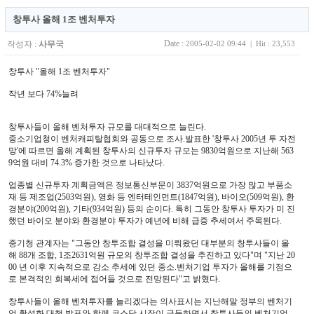
창투사 올해 1조 벤처투자
Date :
작성자 :
사무국
2005-02-02 09:44 | Hit : 23,553
창투사 "올해 1조 벤처투자"
작년 보다 74%늘려
창투사들이 올해 벤처투자 규모를 대대적으로 늘린다.
중소기업청이 벤처캐피탈협회와 공동으로 조사.발표한 '창투사 2005년 투 자전
망'에 따르면 올해 계획된 창투사의 신규투자 규모는 9830억원으로 지난해 563
9억원 대비 74.3% 증가한 것으로 나타났다.
업종별 신규투자 계획금액은 정보통신부문이 3837억원으로 가장 많고 부품소
재 등 제조업(2503억원), 영화 등 엔터테인먼트(1847억원), 바이오(509억원), 환
경분야(200억원), 기타(934억원) 등의 순이다. 특히 그동안 창투사 투자가 미 진
했던 바이오 분야와 환경분야 투자가 예년에 비해 급증 추세여서 주목된다.
중기청 관계자는 "그동안 창투조합 결성을 미뤄왔던 대부분의 창투사들이 올
해 88개 조합, 1조2631억원 규모의 창투조합 결성을 추진하고 있다"며 "지난 20
00 년 이후 지속적으로 감소 추세에 있던 중소.벤처기업 투자가 올해를 기점으
로 본격적인 회복세에 접어들 것으로 전망된다"고 밝혔다.
창투사들이 올해 벤처투자를 늘리겠다는 의사표시는 지난해말 정부의 벤처기
업 활성화 대책 발표와 함께 코스닥 시장이 급등하면서 창투사들의 벤처기업