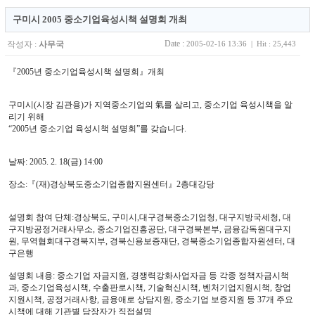
구미시 2005 중소기업육성시책 설명회 개최
Date :
작성자 :
사무국
2005-02-16 13:36 | Hit : 25,443
『2005년 중소기업육성시책 설명회』개최
구미시(시장 김관용)가 지역중소기업의 氣를 살리고, 중소기업 육성시책을 알
리기 위해
“2005년 중소기업 육성시책 설명회”를 갖습니다.
날짜: 2005. 2. 18(금) 14:00
장소:『(재)경상북도중소기업종합지원센터』2층대강당
설명회 참여 단체:경상북도, 구미시,대구경북중소기업청, 대구지방국세청, 대
구지방공정거래사무소, 중소기업진흥공단, 대구경북본부, 금융감독원대구지
원, 무역협회대구경북지부, 경북신용보증재단, 경북중소기업종합자원센터, 대
구은행
설명회 내용: 중소기업 자금지원, 경쟁력강화사업자금 등 각종 정책자금시책
과, 중소기업육성시책, 수출판로시책, 기술혁신시책, 벤처기업지원시책, 창업
지원시책, 공정거래사항, 금융애로 상담지원, 중소기업 보증지원 등 37개 주요
시책에 대해 기관별 담장자가 직접설명