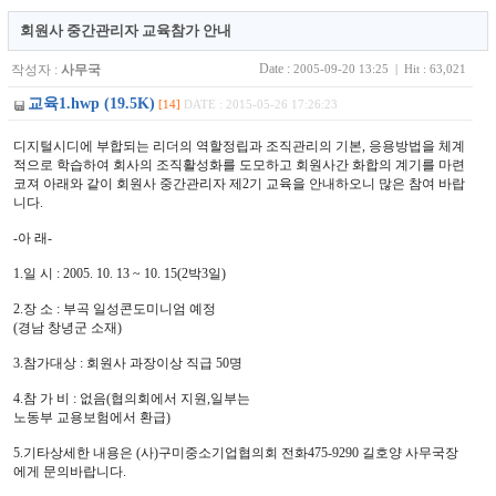
회원사 중간관리자 교육참가 안내
Date :
작성자 :
사무국
2005-09-20 13:25 | Hit : 63,021
교육1.hwp (19.5K)
[14]
DATE : 2015-05-26 17:26:23
디지털시디에 부합되는 리더의 역할정립과 조직관리의 기본, 응용방법을 체계
적으로 학습하여 회사의 조직활성화를 도모하고 회원사간 화합의 계기를 마련
코져 아래와 같이 회원사 중간관리자 제2기 교육을 안내하오니 많은 참여 바랍
니다.
-아 래-
1.일 시 : 2005. 10. 13 ~ 10. 15(2박3일)
2.장 소 : 부곡 일성콘도미니엄 예정
(경남 창녕군 소재)
3.참가대상 : 회원사 과장이상 직급 50명
4.참 가 비 : 없음(협의회에서 지원,일부는
노동부 교용보험에서 환급)
5.기타상세한 내용은 (사)구미중소기업협의회 전화475-9290 길호양 사무국장
에게 문의바랍니다.