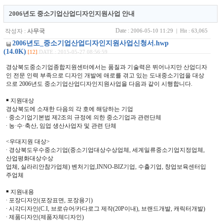
2006년도 중소기업산업디자인지원사업 안내
Date :
작성자 :
사무국
2006-05-10 11:29 | Hit : 63,065
2006년도_중소기업산업디자인지원사업신청서.hwp
(14.0K)
[12]
DATE : 2015-05-27 08:56:59
경상북도중소기업종합지원센터에서는 품질과 기술력은 뛰어나지만 산업디자
인 전문 인력 부족으로 디자인 개발에 애로를 겪고 있는 도내중소기업을 대상
으로 2006년도 중소기업산업디자인지원사업을 다음과 같이 시행합니다.
￭ 지원대상
경상북도에 소재한 다음의 각 호에 해당하는 기업
∙ 중소기업기본법 제2조의 규정에 의한 중소기업과 관련단체
∙ 농·수·축산, 임업 생산사업자 및 관련 단체
<우대지원 대상>
∙ 경상북도우수중소기업(중소기업대상수상업체, 세계일류중소기업지정업체,
산업평화대상수상
업체, 실라리안참가업체) 벤처기업,INNO-BIZ기업, 수출기업, 창업보육센터입
주업체
￭ 지원내용
∙ 포장디자인(포장표면, 포장용기)
∙ 시각디자인(C.I, 브로슈어/카다로그 제작(20P이내), 브랜드개발, 캐릭터개발)
∙ 제품디자인(제품자체디자인)