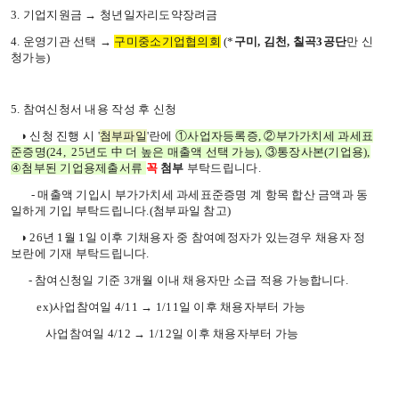
3.
기업지원금 →
청년일자리도약장려금
4.
운영기관 선택 →
구미중소기업협의회
(*
구미
,
김천, 칠곡3공단
만 신
청가능
)
5.
참여신청서 내용
작성 후 신청
◑
신청 진행 시
'
첨부파일
'
란에
①사업자등록증, ②부가가치세 과세표
준증명(24, 25년도 中 더 높은 매출액 선택 가능), ③통장사본(기업용
),
④
첨부된 기업용제출서류
꼭
첨부
부탁드립니다
.
-
매출액 기입시 부가가치세 과세표준증명 계 항목 합산 금액과 동
일하게 기입 부탁드립니다
.(
첨부파일 참고
)
◑
26
년
1
월
1
일 이후 기채용자 중 참여예정자가
있는경우
채용자 정
보란에 기재 부탁드립니다
.
-
참여신청일 기준
3
개월 이내 채용자만 소급 적용 가능합니다
.
ex)
사업참여일
4/11
→
1/11
일 이후 채용자부터 가능
사업참여일
4/12
→
1/12
일 이후 채용자부터 가능