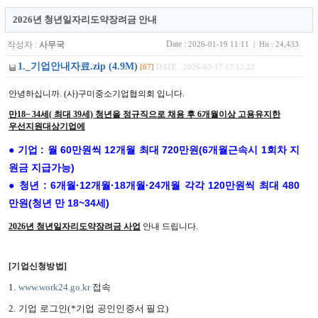
2026년 청년일자리도약장려금 안내
Date :
작성자 :
사무국
2026-01-19 11:11 | Hit : 24,433
1._기업안내자료.zip (4.9M)
[67]
DATE : 2026-03-17 17:12:22
안녕하십니까
. (
사
)
구미중소기업협의회 입니다.
만18~ 34세( 최대 39세) 청년을 정규직으로 채용 후
6
개월이상 고용유지한
우선지원대상기업에
●
기업 : 월 60만원씩 12개월 최대 720만원(6개월근속시 1회차 지
원금 지급가능)
●
청년 : 6개월·12개월
·18개월
·24
개월 각각
120만원씩 최대 480
만원(청년 만 18~34세)
2026
년 청년일자리도약장려금 사업
안내 드립니다
.
[
기업신청방법
]
1.
www.work24.go.kr
접속
2.
기업 로그인
(*
기업 공인인증서 필요
)