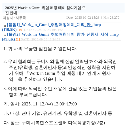
2025년 Work in Gumi-취업 매칭 데이 참여기업 모
집 안내
Date :
작성자 :
사무국
2025-09-02 15:28 | Hit : 23,270
[붙임1]_Work_in_Gumi_취업매칭데이_계획_안_.hwp
(110.5K)
[10]
DATE : 2025-09-23 10:24:55
[붙임2]_Work_in_Gumi_취업매칭데이_참가_신청서_서식_.hwp
(49.0K)
[1]
DATE : 2025-09-23 10:24:55
1.
귀 사의 무궁한 발전을 기원합니다
.
2.
우리 협의회는 구미시와 함께 산업 인력난 해소와 외국인
주민
(
유학생
,
결혼이민자 등
)
의
안정적인 정착을 지원하
기 위해
「
Work in Gumi-
취업 매칭 데이 연계 지원사
업
」
을 추진하고 있습니다
.
3.
이에 따라 외국인 주민 채용에 관심 있는 기업들의 많은
참여 부탁드립니다
.
가
.
일시
: 2025. 11. 12.(
수
) 13:00~17:00
나
.
대상
:
관내 기업
,
유관기관
,
유학생 및 결혼이민자 등
다
.
장소
:
구미시복합스포츠센터 다목적경기장
(2
층
)