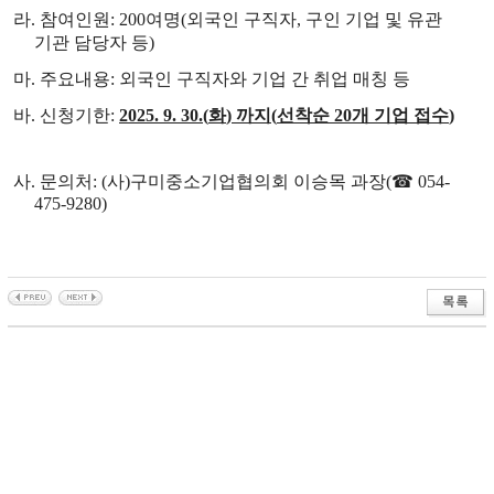
라
.
참여인원
: 200
여명
(
외국인 구직자
,
구인 기업 및 유관
기관 담당자 등
)
마
.
주요내용
:
외국인 구직자와 기업 간 취업 매칭 등
바
.
신청기한
:
2025. 9. 30.(
화
)
까지
(
선착순
20
개 기업 접수
)
사
.
문의처
: (
사
)
구미중소기업협의회 이승목 과장
(
☎
054-
475-9280)