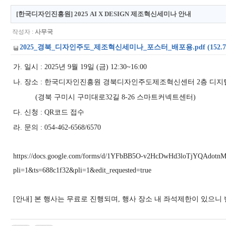
[한국디자인진흥원] 2025 AI X DESIGN 제조혁신세미나 안내
작성자 :
사무국
2025_경북_디자인주도_제조혁신세미나_포스터_배포용.pdf (152.7
가. 일시
: 2025
년
9
월
19
일
(
금
) 12:30~16:00
나. 장소
:
한국디자인진흥원 경북디자인주도제조혁신센터
2
층 디
(
경북 구미시 구미대로
32
길
8-26
스마트커넥트센터
)
다. 신청
: QR
코드 접수
라. 문의
: 054-462-6568/6570
https://docs.google.com/forms/d/1YFbBB5O-v2HcDwHd3loTjYQAdotn
pli=1&ts=688c1f32&pli=1&edit_requested=true
[안내]
본 행사는 무료로 진행되며
,
행사 장소 내 좌석제한이 있으니