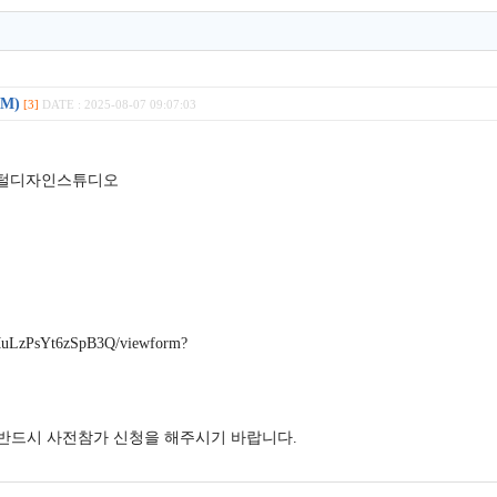
M)
[3]
DATE : 2025-08-07 09:07:03
지털디자인스튜디오
MuLzPsYt6zSpB3Q/viewform?
 반드시 사전참가 신청을 해주시기 바랍니다
.