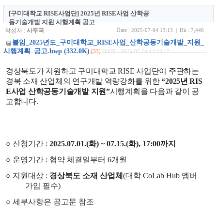
[구미대학교 RISE사업단] 2025년 RISE사업 산학공
동기술개발 지원 시행계획 공고
Date :
작성자 :
사무국
2025-07-04 13:13 | Hit : 7,446
붙임_2025년도_구미대학교_RISE사업_산학공동기술개발_지원_
시행계획_공고.hwp (332.0K)
[33]
DATE : 2025-07-04 13:13:17
경상북도가 지원하고 구미대학교
RISE
사업단이 주관하는
경북 소재 산업체의 연구개발 역량강화를 위한
“2025
년
RIS
E
사업 산학공동기술개발 지원
”
시행계획을 다음과 같이 공
고합니다
.
○
신청
기간
:
2025.07.01.(
화
) ~ 07.15.(
화
), 17:00
까지
○
운영
기간
:
협약 체결일부터
6
개월
○
지원대상
:
경상북도 소재 산업체
(
대학
CoLab Hub
멤버
가입 필수
)
○ 세부사항은 공고문 참조