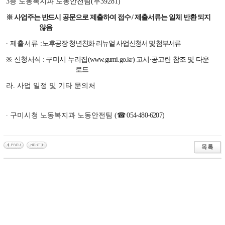
3
층 노동복지과 노동안전팀
(
우
39281)
※
사업주는 반드시 공문으로 제출하여 접수
/
제출서류는 일체 반환 되지
않음
∙
제출서류
:
노후공장 청년친화 리뉴얼 사업
신청서 및 첨부서류
※
신청서식
:
구미시 누리집
(www.gumi.go.kr)
고시
‧
공고란 참조 및 다운
로드
라
.
사업 일정 및 기타
문의처
∙
구미시청 노동복지과 노동안전팀
(
☎
054-480-6207)