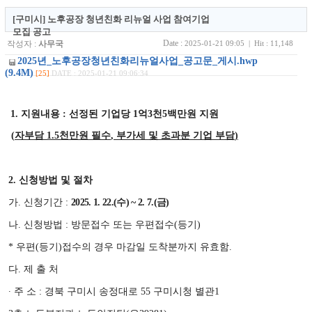
[구미시] 노후공장 청년친화 리뉴얼 사업 참여기업
모집 공고
Date :
작성자 :
사무국
2025-01-21 09:05 | Hit : 11,148
2025년_노후공장청년친화리뉴얼사업_공고문_게시.hwp
(9.4M)
[25]
DATE : 2025-01-21 09:06:34
1.
지원내용
:
선정된 기업당
1
억
3
천
5
백만원 지원
(
자부담
1.5
천만원 필수
,
부가세 및 초과분 기업 부담
)
2.
신청방법 및 절차
가
.
신청기간
:
2025. 1. 22.(
수
) ~ 2. 7.(
금
)
나
.
신청방법
:
방문접수 또는 우편접수
(
등기
)
*
우편
(
등기
)
접수의 경우 마감일 도착분까지 유효함
.
다
.
제 출 처
∙
주 소
:
경북 구미시 송정대로
55
구미시청 별관
1