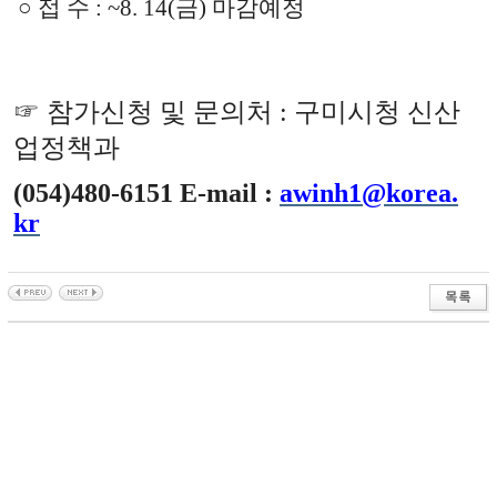
○ 접 수
: ~8. 14(금) 마감예정
☞
참가신청 및 문의처
:
구미시청 신산
업정책과
(054)480-6151 E-mail :
awinh1@korea.
kr