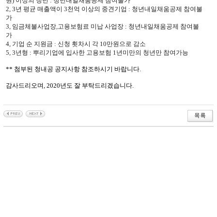
원
)
이상의 청년
:
청년내일채움공제 참여불가
2, 3
년 평균 매출액이
3
천억 이상의 중견기업
:
청년내일채움공제 참여불
가
3,
임금체불사업장
,
고용보험료 미납 사업장
:
청년내일채움공제 참여불
가
4,
기업 순 지원금
:
신청 횟차시 각
10
만원으로 감소
5, 3년형 : 뿌리기업에 입사한 고용보험 1년미만의 청년만 참여가능
**
첨부된 청내공 공지사항 참조하시기 바랍니다
.
감사드리오며
, 2020
년도 잘 부탁드리겠습니다
.