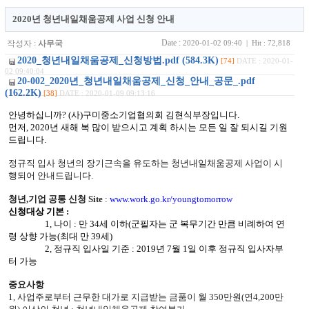
2020년 청년내일채움공제 사업 신청 안내
Date :
작성자 :
사무국
2020-01-02 09:40 | Hit : 72,818
2020_청년내일채움공제_신청방법.pdf (584.3K)
[74]
DATE : 2020-01-
02 09:40:04
20-002_2020년_청년내일채움공제_신청_안내_공문_.pdf
(162.2K)
[38]
DATE : 2020-01-09 09:13:16
안녕하십니까
? (
사
)
구미중소기업협의회 김현식부장입니다
.
먼저
, 2020
년 새해 복 많이 받으시고 계획 하시는 모든 일 잘 되시길 기원
드립니다
.
정규직 입사 청년의 장기근속을 유도하는 청년내일채움공제 사업이 시
행되어 안내드립니다.
청년
,
기업 공통 신청
Site
:
www.work.go.kr/youngtomorrow
신청대상 기본
:
1,
나이
:
만
34
세 이하
(
군필자는 군 복무기간 만큼 비례하여 연
령 상향 가능
(
최대 만
39
세
)
2,
정규직 입사일 기준
: 2019
년
7
월
1
일 이후 정규직 입사자부
터 가능
중요사항
1,
사업주로부터 근무한 대가로 지급받는 금품이 월
350
만원
(
연
4,200
만