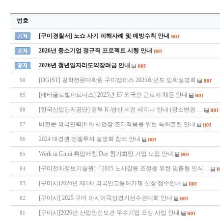
번호
[구미경찰서] 노쇼 사기 피해사례 및 예방수칙 안내
2026년 중소기업 정규직 프로젝트 시행 안내
2026년 청년일자리도약장려금 안내
[DGIST] 공학전문대학원 구미캠퍼스 2025학년도 입학설명회
90
[메타글로벌파트너스] 2025년 E7 외국인 근로자 채용 안내
89
[한국산업단지공단] 경북 K-방산 비전 세미나 안내 (장소변경 …
88
비전문 외국인력(E-9) 사업장 조기적응을 위한 특화훈련 안내
87
2024 대경권 엔젤투자 설명회 참석 안내
86
Work in Gumi 취업매칭 Day 참가희망 기업 모집 안내
85
[구미전자정보기술원]「2025 노사갈등 조정을 위한 맞춤형 인식…
84
[구미시]2026년 제1차 외국인고용허가제 신청 접수안내
83
[구미시] 2025 구미 아시아육상경기선수권대회 안내
82
[구미시]2026년 산업안전보건 우수기업 포상 사업 안내
81