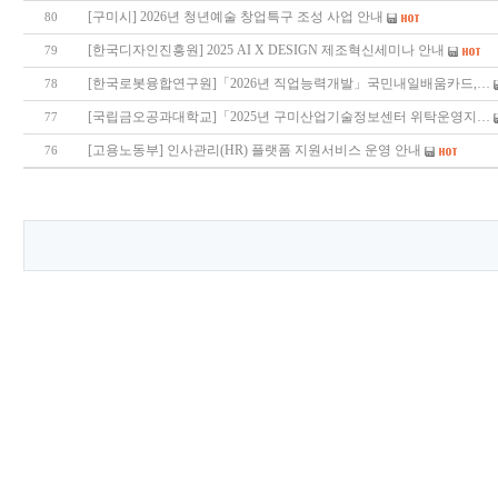
[구미시] 2026년 청년예술 창업특구 조성 사업 안내
80
[한국디자인진흥원] 2025 AI X DESIGN 제조혁신세미나 안내
79
[한국로봇융합연구원]「2026년 직업능력개발」국민내일배움카드,…
78
[국립금오공과대학교]「2025년 구미산업기술정보센터 위탁운영지…
77
[고용노동부] 인사관리(HR) 플랫폼 지원서비스 운영 안내
76