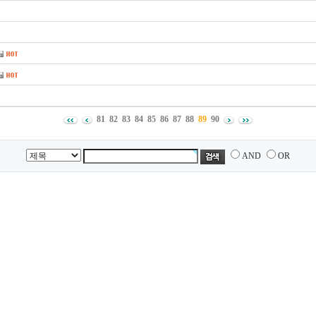
81
82
83
84
85
86
87
88
89
90
AND
OR