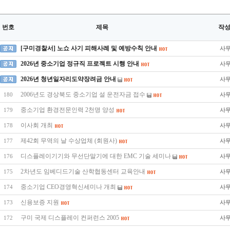
번호
제목
작
[구미경찰서] 노쇼 사기 피해사례 및 예방수칙 안내
사
2026년 중소기업 정규직 프로젝트 시행 안내
사
2026년 청년일자리도약장려금 안내
사
2006년도 경상북도 중소기업 설 운전자금 접수
사
180
중소기업 환경전문인력 2천명 양성
사
179
이사회 개최
사
178
제42회 무역의 날 수상업체 (회원사)
사
177
디스플레이기기와 무선단말기에 대한 EMC 기술 세미나
사
176
2차년도 임베디드기술 산학협동센터 교육안내
사
175
중소기업 CEO경영혁신세미나 개최
사
174
신용보증 지원
사
173
구미 국제 디스플레이 컨퍼런스 2005
사
172