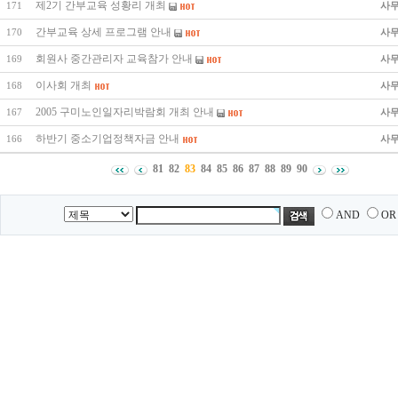
제2기 간부교육 성황리 개최
사
171
간부교육 상세 프로그램 안내
사
170
회원사 중간관리자 교육참가 안내
사
169
이사회 개최
사
168
2005 구미노인일자리박람회 개최 안내
사
167
하반기 중소기업정책자금 안내
사
166
81
82
83
84
85
86
87
88
89
90
AND
OR