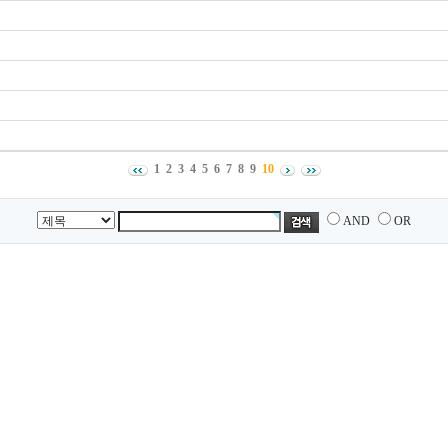
1
2
3
4
5
6
7
8
9
10
AND
OR