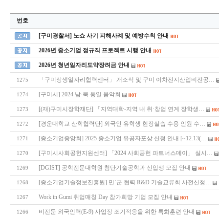
번호
[구미경찰서] 노쇼 사기 피해사례 및 예방수칙 안내
2026년 중소기업 정규직 프로젝트 시행 안내
2026년 청년일자리도약장려금 안내
「구미상생일자리협력센터」 개소식 및 구미 이차전지산업비전공…
1275
[구미시] 2024 남·북 통일 음악회
1274
[(재)구미시장학재단] 「지역대학-지역 내 취·창업 연계 장학생…
1273
[경운대학교 산학협력단] 외국인 유학생 현장실습 수용 인원 수…
1272
[중소기업중앙회] 2025 중소기업 유공자포상 신청 안내 [~12.13(…
1271
[구미시사회공헌지원센터] 「2024 사회공헌 파트너스데이」 실시…
1270
[DGIST] 공학전문대학원 첨단기술공학과 신입생 모집 안내
1269
[중소기업기술정보진흥원] 민˙군 협력 R&D 기술교류회 사전신청…
1268
Work in Gumi 취업매칭 Day 참가희망 기업 모집 안내
1267
비전문 외국인력(E-9) 사업장 조기적응을 위한 특화훈련 안내
1266