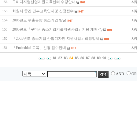
구미디지털산업지원교육센터 수강안내
사
156
회원사 중간 간부교육안내및 신청접수
사
155
2005년도 수출유망 중소기업 발굴
사
154
2005년도『구미시중소기업기술지원사업』지원 계획</p
사
153
『2005년도 중소기업 산업디자인 지원사업』희망업체
사
152
「Embedded 교육」신청 접수안내
사
151
81
82
83
84
85
86
87
88
89
90
AND
OR