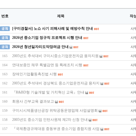
번호
제목
작
[구미경찰서] 노쇼 사기 피해사례 및 예방수칙 안내
사
2026년 중소기업 정규직 프로젝트 시행 안내
사
2026년 청년일자리도약장려금 안내
사
2005년도 추석대비 구미시중소기업운전자금 융자지원
사
165
연대보증인 채무 특별감면 등 특례조치 시행
사
164
장애인기업활동촉진법 시행
사
163
2005년도 추석대비 경상북도 중소기업운전자금 융자지
사
162
『R&BD형 기술개발 및 가치혁신 교육』안내
사
161
회원사 간부교육 결과보고
사
160
구미시시제품생산공장 위탁공동운영업체 사업설명회
사
159
2005년도 중소기업 인턴사원제 제2차 신청 안내
사
158
『국제환경규제대응 중동부권 중소기업 종합지원 사업
사
157