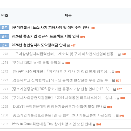
번호
제목
[구미경찰서] 노쇼 사기 피해사례 및 예방수칙 안내
2026년 중소기업 정규직 프로젝트 시행 안내
2026년 청년일자리도약장려금 안내
「구미상생일자리협력센터」 개소식 및 구미 이차전지산업비전공…
1275
[구미시] 2024 남·북 통일 음악회
1274
[(재)구미시장학재단] 「지역대학-지역 내 취·창업 연계 장학생…
1273
[경운대학교 산학협력단] 외국인 유학생 현장실습 수용 인원 수…
1272
[중소기업중앙회] 2025 중소기업 유공자포상 신청 안내 [~12.13(…
1271
[구미시사회공헌지원센터] 「2024 사회공헌 파트너스데이」 실시…
1270
[DGIST] 공학전문대학원 첨단기술공학과 신입생 모집 안내
1269
[중소기업기술정보진흥원] 민˙군 협력 R&D 기술교류회 사전신청…
1268
Work in Gumi 취업매칭 Day 참가희망 기업 모집 안내
1267