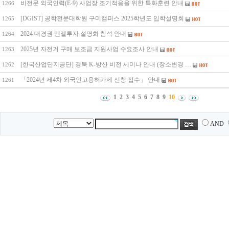
비전문 외국인력(E-9) 사업장 조기적응을 위한 특화훈련 안내
1266
[DGIST] 공학전문대학원 구미캠퍼스 2025학년도 입학설명회
1265
2024 대경권 엔젤투자 설명회 참석 안내
1264
2025년 자전거 구매 보조금 지원사업 수요조사 안내
1263
[한국산업단지공단] 경북 K-방산 비전 세미나 안내 (장소변경 …
1262
「2024년 제4차 외국인고용허가제 신청 접수」 안내
1261
1
2
3
4
5
6
7
8
9
10
AND