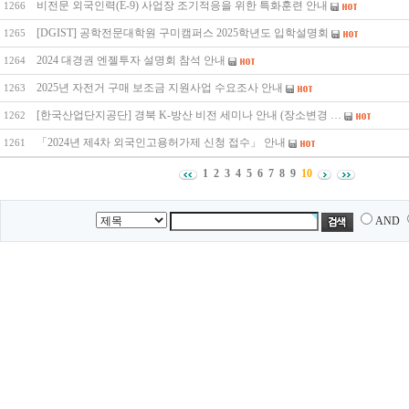
비전문 외국인력(E-9) 사업장 조기적응을 위한 특화훈련 안내
1266
[DGIST] 공학전문대학원 구미캠퍼스 2025학년도 입학설명회
1265
2024 대경권 엔젤투자 설명회 참석 안내
1264
2025년 자전거 구매 보조금 지원사업 수요조사 안내
1263
[한국산업단지공단] 경북 K-방산 비전 세미나 안내 (장소변경 …
1262
「2024년 제4차 외국인고용허가제 신청 접수」 안내
1261
1
2
3
4
5
6
7
8
9
10
AND