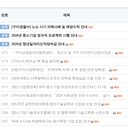
번호
제목
[구미경찰서] 노쇼 사기 피해사례 및 예방수칙 안내
2026년 중소기업 정규직 프로젝트 시행 안내
2026년 청년일자리도약장려금 안내
「구미상생일자리협력센터」 개소식 및 구미 이차전지산업비전공…
1275
[구미시] 2024 남·북 통일 음악회
1274
[(재)구미시장학재단] 「지역대학-지역 내 취·창업 연계 장학생…
1273
[경운대학교 산학협력단] 외국인 유학생 현장실습 수용 인원 수…
1272
[중소기업중앙회] 2025 중소기업 유공자포상 신청 안내 [~12.13(…
1271
[구미시사회공헌지원센터] 「2024 사회공헌 파트너스데이」 실시…
1270
[DGIST] 공학전문대학원 첨단기술공학과 신입생 모집 안내
1269
[중소기업기술정보진흥원] 민˙군 협력 R&D 기술교류회 사전신청…
1268
Work in Gumi 취업매칭 Day 참가희망 기업 모집 안내
1267